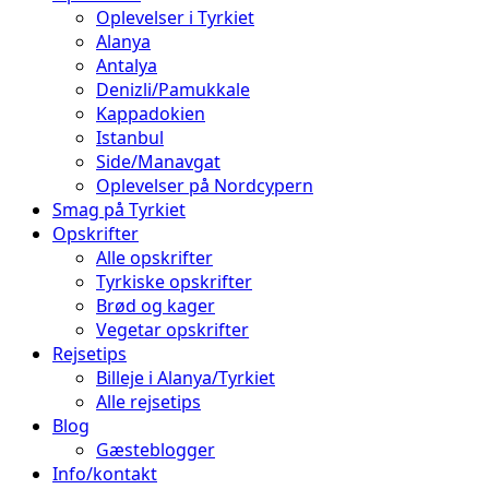
Oplevelser i Tyrkiet
Alanya
Antalya
Denizli/Pamukkale
Kappadokien
Istanbul
Side/Manavgat
Oplevelser på Nordcypern
Smag på Tyrkiet
Opskrifter
Alle opskrifter
Tyrkiske opskrifter
Brød og kager
Vegetar opskrifter
Rejsetips
Billeje i Alanya/Tyrkiet
Alle rejsetips
Blog
Gæsteblogger
Info/kontakt