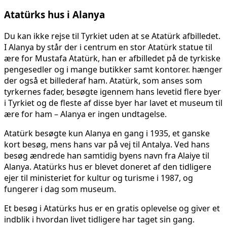
Atatürks hus i Alanya
Du kan ikke rejse til Tyrkiet uden at se Atatürk afbilledet.
I Alanya by står der i centrum en stor Atatürk statue til
ære for Mustafa Atatürk, han er afbilledet på de tyrkiske
pengesedler og i mange butikker samt kontorer. hænger
der også et billederaf ham. Atatürk, som anses som
tyrkernes fader, besøgte igennem hans levetid flere byer
i Tyrkiet og de fleste af disse byer har lavet et museum til
ære for ham – Alanya er ingen undtagelse.
Atatürk besøgte kun Alanya en gang i 1935, et ganske
kort besøg, mens hans var på vej til Antalya. Ved hans
besøg ændrede han samtidig byens navn fra Alaiye til
Alanya. Atatürks hus er blevet doneret af den tidligere
ejer til ministeriet for kultur og turisme i 1987, og
fungerer i dag som museum.
Et besøg i Atatürks hus er en gratis oplevelse og giver et
indblik i hvordan livet tidligere har taget sin gang.