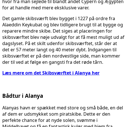
hvor fra man sejlede til blandt andet Cypern og Ægypten
for at handle med mere eksklusive varer.
Det gamle skibsværft blev bygget i 1227 på ordre fra
Alaeddin Keykubat og blev tidligere brugt til at bygge og
reparere mindre skibe. Det siges at placeringen for
skibsværftet blev nøje udvalgt for at få mest muligt ud af
dagslyset. På et skilt udenfor skibsværftet, står der at
det er 57 meter langt og 40 meter dybt. Indgangen til
skibsværftet er på den nordvestlige side, man kommer
der til ved at følge en gangsti fra det røde tårn.
Læs mere om det Skibsværftet i Alanya her
Bådtur
i Alanya
Alanyas havn er spækket med store og små både, en del
af dem er udsmykket som piratskibe. Dette er den
perfekte chance for at nyde solen, svømme i
Middelhavet og få en fantastisk kulør med hjem fra