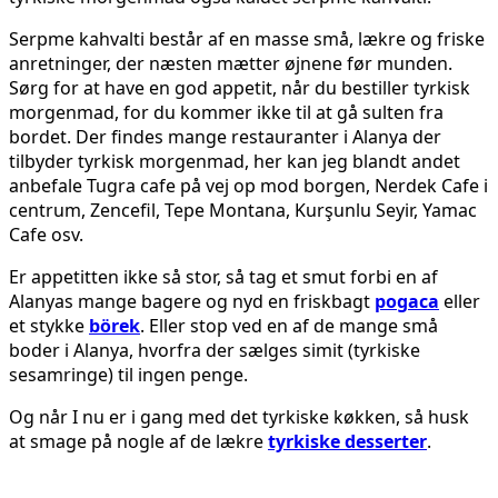
Serpme kahvalti består af en masse små, lækre og friske
anretninger, der næsten mætter øjnene før munden.
Sørg for at have en god appetit, når du bestiller tyrkisk
morgenmad, for du kommer ikke til at gå sulten fra
bordet. Der findes mange restauranter i Alanya der
tilbyder tyrkisk morgenmad, her kan jeg blandt andet
anbefale Tugra cafe på vej op mod borgen, Nerdek Cafe i
centrum, Zencefil, Tepe Montana, Kurşunlu Seyir, Yamac
Cafe osv.
Er appetitten ikke så stor, så tag et smut forbi en af
Alanyas mange bagere og nyd en friskbagt
pogaca
eller
et stykke
börek
. Eller stop ved en af de mange små
boder i Alanya, hvorfra der sælges simit (tyrkiske
sesamringe) til ingen penge.
Og når I nu er i gang med det tyrkiske køkken, så husk
at smage på nogle af de lækre
tyrkiske desserter
.