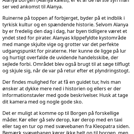
Alanya borgen (Alanya kalesi), er et af de første syn man
ser ved ankomst til Alanya.
Ruinerne på toppen af forbjerget, byder på et indblik i
tyrkisk kultur og en spændende historie. Selvom Alanya
by er fredelig den dag i dag, har byen tidligere været et
yndet sted for pirater. Alanyas klippefyldte kystområde
med mange skjulte vige og grotter var det perfekte
udgangspunkt for piraterne. Her kunne de ligge på lur
og hurtigt overfalde de uvidende handelsskibe, der
sejlede forbi. Området blev også brugt til at søge tilflugt
og skjule sig, når de var på retur efter et plyndringstogt.
Der findes mulighed for at få en guidet tur, hvis man
ønsker at dykke mere ned i historien og ellers er der
informationstavler med gode beskrivelser. Husk at tage
dit kamera med og nogle gode sko.
Det er muligt at komme op til Borgen på forskellige
måder. Kør eller gå selv derop, kør derop med en taxi
eller tag en tur op med svævebanen fra Kleopatra siden.
Bemærk svævebanen kører ikke helt op til borgen, men