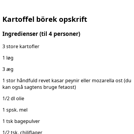
Kartoffel börek opskrift
Ingredienser (til 4 personer)
3 store kartofler
1 løg
3 æg
1 stor håndfuld revet kasar peynir eller mozarella ost (du
kan også sagtens bruge fetaost)
1/2 dl olie
1 spsk. mel
1 tsk bagepulver
1/2 tsk. chiliflager