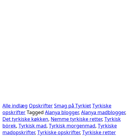
Alle indlæg
Opskrifter
Smag på Tyrkiet
Tyrkiske
opskrifter
Tagged
Alanya blogger
,
Alanya madblogger
,
Det tyrkiske køkken
,
Nemme tyrkiske retter
,
Tyrkisk
börek
,
Tyrkisk mad
,
Tyrkisk morgenmad
,
Tyrkiske
madopskrifter
,
Tyrkiske opskrifter
,
Tyrkiske retter