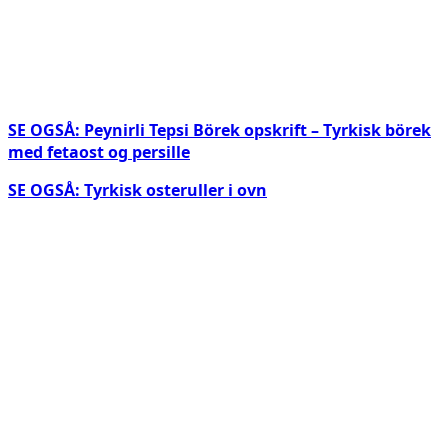
SE OGSÅ: Peynirli Tepsi Börek opskrift – Tyrkisk börek
med fetaost og persille
SE OGSÅ: Tyrkisk osteruller i ovn