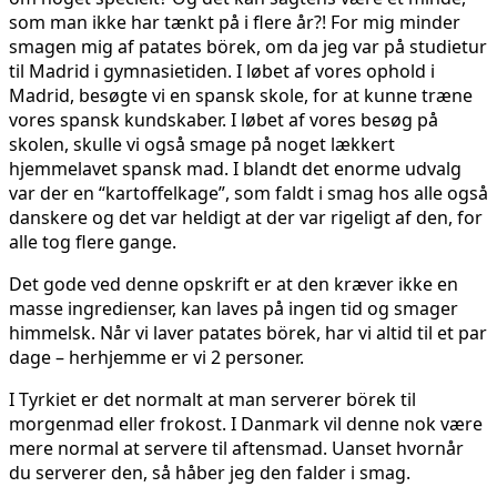
som man ikke har tænkt på i flere år?! For mig minder
smagen mig af patates börek, om da jeg var på studietur
til Madrid i gymnasietiden. I løbet af vores ophold i
Madrid, besøgte vi en spansk skole, for at kunne træne
vores spansk kundskaber. I løbet af vores besøg på
skolen, skulle vi også smage på noget lækkert
hjemmelavet spansk mad. I blandt det enorme udvalg
var der en “kartoffelkage”, som faldt i smag hos alle også
danskere og det var heldigt at der var rigeligt af den, for
alle tog flere gange.
Det gode ved denne opskrift er at den kræver ikke en
masse ingredienser, kan laves på ingen tid og smager
himmelsk. Når vi laver patates börek, har vi altid til et par
dage – herhjemme er vi 2 personer.
I Tyrkiet er det normalt at man serverer börek til
morgenmad eller frokost. I Danmark vil denne nok være
mere normal at servere til aftensmad. Uanset hvornår
du serverer den, så håber jeg den falder i smag.