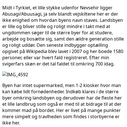
Midt i Tyrkiet, et lille stykke udenfor Nevsehir ligger
Abusagi/Abuusagi, ja selv blandt vejskiltene her er der
ikke enighed om hvordan byens navn staves. Landsbyen
er lille og bliver stille og roligt mindre i takt med at
ungdommen søger til de større byer for at studere,
arbejde og bosætte sig, samt den ældre generation stille
og roligt uddør. Den seneste indbygger optælling
opgivet på Wikipedia blev lavet i 2007 og her boede 1580
personer, eller var hvert fald registreret. Efter min
svigerfars skøn er det tal faldet til omkring 700 idag.
Byen har intet supermarked, men 1-2 kiosker hvor man
kan købe lidt fornødenheder. Indkøb klares i de større
byer omkring landsbyen og derudover har de fleste her
et lille landbrug som også er med til at bidrage til at der
kommer mad på bordet. Her er livet på mange punkter
mere simpelt og travlheden som findes i storbyerne er
ikke her.