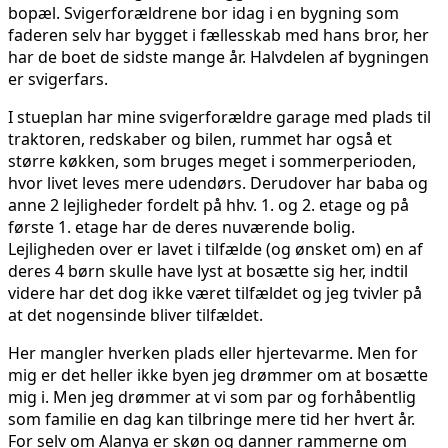
bopæl. Svigerforældrene bor idag i en bygning som
faderen selv har bygget i fællesskab med hans bror, her
har de boet de sidste mange år. Halvdelen af bygningen
er svigerfars.
I stueplan har mine svigerforældre garage med plads til
traktoren, redskaber og bilen, rummet har også et
større køkken, som bruges meget i sommerperioden,
hvor livet leves mere udendørs. Derudover har baba og
anne 2 lejligheder fordelt på hhv. 1. og 2. etage og på
første 1. etage har de deres nuværende bolig.
Lejligheden over er lavet i tilfælde (og ønsket om) en af
deres 4 børn skulle have lyst at bosætte sig her, indtil
videre har det dog ikke været tilfældet og jeg tvivler på
at det nogensinde bliver tilfældet.
Her mangler hverken plads eller hjertevarme. Men for
mig er det heller ikke byen jeg drømmer om at bosætte
mig i. Men jeg drømmer at vi som par og forhåbentlig
som familie en dag kan tilbringe mere tid her hvert år.
For selv om Alanya er skøn og danner rammerne om