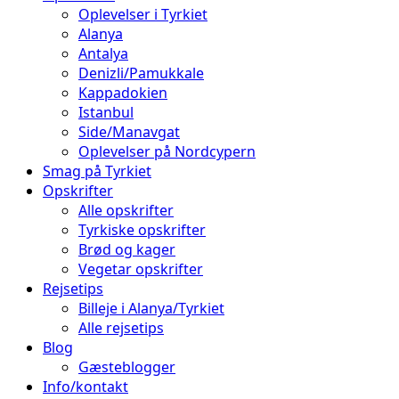
Oplevelser i Tyrkiet
Alanya
Antalya
Denizli/Pamukkale
Kappadokien
Istanbul
Side/Manavgat
Oplevelser på Nordcypern
Smag på Tyrkiet
Opskrifter
Alle opskrifter
Tyrkiske opskrifter
Brød og kager
Vegetar opskrifter
Rejsetips
Billeje i Alanya/Tyrkiet
Alle rejsetips
Blog
Gæsteblogger
Info/kontakt