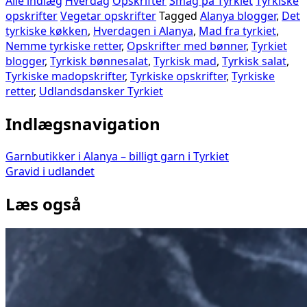
Alle indlæg
Hverdag
Opskrifter
Smag på Tyrkiet
Tyrkiske
opskrifter
Vegetar opskrifter
Tagged
Alanya blogger
,
Det
tyrkiske køkken
,
Hverdagen i Alanya
,
Mad fra tyrkiet
,
Nemme tyrkiske retter
,
Opskrifter med bønner
,
Tyrkiet
blogger
,
Tyrkisk bønnesalat
,
Tyrkisk mad
,
Tyrkisk salat
,
Tyrkiske madopskrifter
,
Tyrkiske opskrifter
,
Tyrkiske
retter
,
Udlandsdansker Tyrkiet
Indlægsnavigation
Garnbutikker i Alanya – billigt garn i Tyrkiet
Gravid i udlandet
Læs også