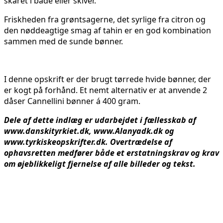
skåret i både eller skiver.
Friskheden fra grøntsagerne, det syrlige fra citron og
den nøddeagtige smag af tahin er en god kombination
sammen med de sunde bønner.
I denne opskrift er der brugt tørrede hvide bønner, der
er kogt på forhånd. Et nemt alternativ er at anvende 2
dåser Cannellini bønner á 400 gram.
Dele af dette indlæg er udarbejdet i fællesskab af
www.danskityrkiet.dk, www.Alanyadk.dk og
www.tyrkiskeopskrifter.dk. Overtrædelse af
ophavsretten medfører både et erstatningskrav og krav
om øjeblikkeligt fjernelse af alle billeder og tekst.