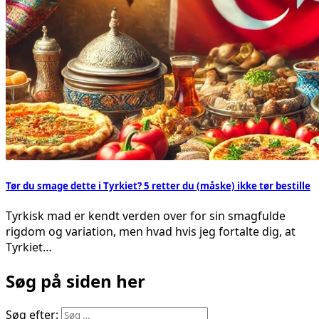
Tør du smage dette i Tyrkiet? 5 retter du (måske) ikke tør bestille
Tyrkisk mad er kendt verden over for sin smagfulde
rigdom og variation, men hvad hvis jeg fortalte dig, at
Tyrkiet…
Søg på siden her
Søg efter: