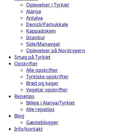
Oplevelser i Tyrkiet
Alanya
Antalya
Denizli/Pamukkale
Kappadokien
Istanbul
Side/Manavgat
Oplevelser på Nordcypern
Smag på Tyrkiet
Opskrifter
Alle opskrifter
Tyrkiske opskrifter
Brød og kager
Vegetar opskrifter
Rejsetips
Billeje i Alanya/Tyrkiet
Alle rejsetips
Blog
Gæsteblogger
Info/kontakt