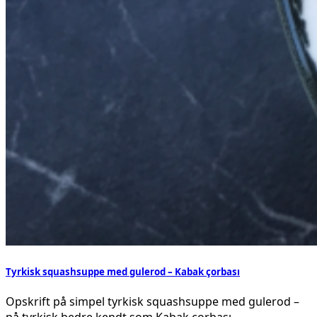
Tyrkisk squashsuppe med gulerod – Kabak çorbası
Opskrift på simpel tyrkisk squashsuppe med gulerod –
på tyrkisk bedre kendt som Kabak çorbası.