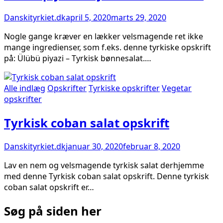
Danskityrkiet.dk
april 5, 2020
marts 29, 2020
Nogle gange kræver en lækker velsmagende ret ikke
mange ingredienser, som f.eks. denne tyrkiske opskrift
på: Ülübü piyazi – Tyrkisk bønnesalat.…
Alle indlæg
Opskrifter
Tyrkiske opskrifter
Vegetar
opskrifter
Tyrkisk coban salat opskrift
Danskityrkiet.dk
januar 30, 2020
februar 8, 2020
Lav en nem og velsmagende tyrkisk salat derhjemme
med denne Tyrkisk coban salat opskrift. Denne tyrkisk
coban salat opskrift er…
Søg på siden her