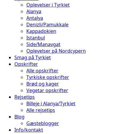
Oplevelser i Tyrkiet
Alanya
Antalya
Denizli/Pamukkale
Kappadokien
Istanbul
Side/Manavgat
Oplevelser på Nordcypern
Smag på Tyrkiet
Opskrifter
Alle opskrifter
Tyrkiske opskrifter
Brød og kager
Vegetar opskrifter
Rejsetips
Billeje i Alanya/Tyrkiet
Alle rejsetips
Blog
Gæsteblogger
Info/kontakt