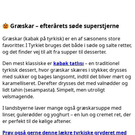
Græskar – efterårets søde superstjerne
Græskar (kabak på tyrkisk) er en af sæsonens store
favoritter. I Tyrkiet bruges det både i søde og salte retter,
og det finder vej til alt fra supper til desserter.
Den mest klassiske er
kabak tatlısı
– en traditionel
tyrkisk dessert, hvor græskar skæres i stykker, drysses
med sukker og bages langsomt, indtil det bliver mørt og
karamelliseret. Derefter drysses det med valnødder og
lidt tahin (sesampasta
)
. Simpelt, men utroligt
velsmagende.
I landsbyerne laver mange også græskarsuppe med
linser, gulerødder og yoghurt – en lun og cremet ret, der
er perfekt til de kølige aftener.
Prøv også gerne denne lækre tyrkiske gryderet med