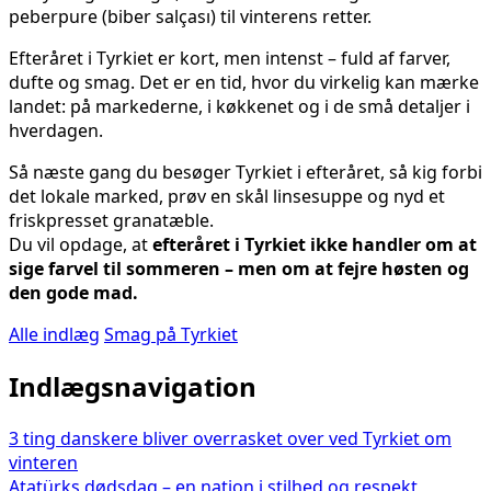
peberpure (biber salçası) til vinterens retter.
Efteråret i Tyrkiet er kort, men intenst – fuld af farver,
dufte og smag. Det er en tid, hvor du virkelig kan mærke
landet: på markederne, i køkkenet og i de små detaljer i
hverdagen.
Så næste gang du besøger Tyrkiet i efteråret, så kig forbi
det lokale marked, prøv en skål linse­suppe og nyd et
friskpresset granatæble.
Du vil opdage, at
efteråret i Tyrkiet ikke handler om at
sige farvel til sommeren – men om at fejre høsten og
den gode mad.
Alle indlæg
Smag på Tyrkiet
Indlægsnavigation
3 ting danskere bliver overrasket over ved Tyrkiet om
vinteren
Atatürks dødsdag – en nation i stilhed og respekt