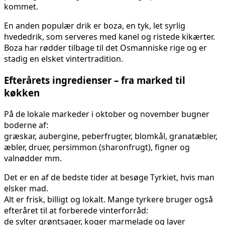
kommet.
En anden populær drik er boza, en tyk, let syrlig
hvededrik, som serveres med kanel og ristede kikærter.
Boza har rødder tilbage til det Osmanniske rige og er
stadig en elsket vintertradition.
Efterårets ingredienser – fra marked til
køkken
På de lokale markeder i oktober og november bugner
boderne af:
græskar, aubergine, peberfrugter, blomkål, granatæbler,
æbler, druer, persimmon (sharonfrugt), figner og
valnødder mm.
Det er en af de bedste tider at besøge Tyrkiet, hvis man
elsker mad.
Alt er frisk, billigt og lokalt. Mange tyrkere bruger også
efteråret til at forberede vinterforråd:
de sylter grøntsager, koger marmelade og laver