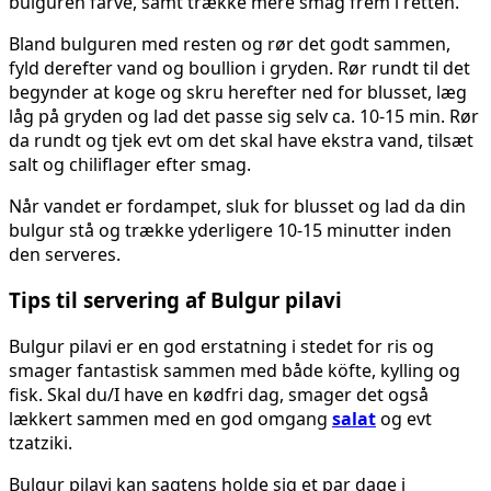
bulguren farve, samt trække mere smag frem i retten.
Bland bulguren med resten og rør det godt sammen,
fyld derefter vand og boullion i gryden. Rør rundt til det
begynder at koge og skru herefter ned for blusset, læg
låg på gryden og lad det passe sig selv ca. 10-15 min. Rør
da rundt og tjek evt om det skal have ekstra vand, tilsæt
salt og chiliflager efter smag.
Når vandet er fordampet, sluk for blusset og lad da din
bulgur stå og trække yderligere 10-15 minutter inden
den serveres.
Tips til servering af Bulgur pilavi
Bulgur pilavi er en god erstatning i stedet for ris og
smager fantastisk sammen med både köfte, kylling og
fisk. Skal du/I have en kødfri dag, smager det også
lækkert sammen med en god omgang
salat
og evt
tzatziki.
Bulgur pilavi kan sagtens holde sig et par dage i