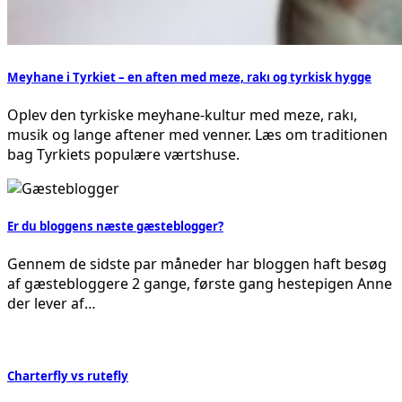
Meyhane i Tyrkiet – en aften med meze, rakı og tyrkisk hygge
Oplev den tyrkiske meyhane-kultur med meze, rakı,
musik og lange aftener med venner. Læs om traditionen
bag Tyrkiets populære værtshuse.
Er du bloggens næste gæsteblogger?
Gennem de sidste par måneder har bloggen haft besøg
af gæstebloggere 2 gange, første gang hestepigen Anne
der lever af…
Charterfly vs rutefly