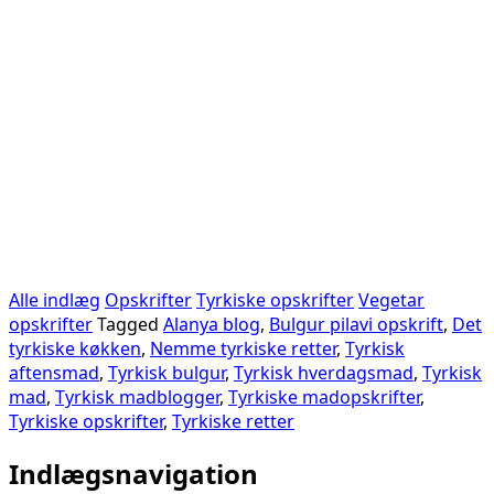
Alle indlæg
Opskrifter
Tyrkiske opskrifter
Vegetar
opskrifter
Tagged
Alanya blog
,
Bulgur pilavi opskrift
,
Det
tyrkiske køkken
,
Nemme tyrkiske retter
,
Tyrkisk
aftensmad
,
Tyrkisk bulgur
,
Tyrkisk hverdagsmad
,
Tyrkisk
mad
,
Tyrkisk madblogger
,
Tyrkiske madopskrifter
,
Tyrkiske opskrifter
,
Tyrkiske retter
Indlægsnavigation