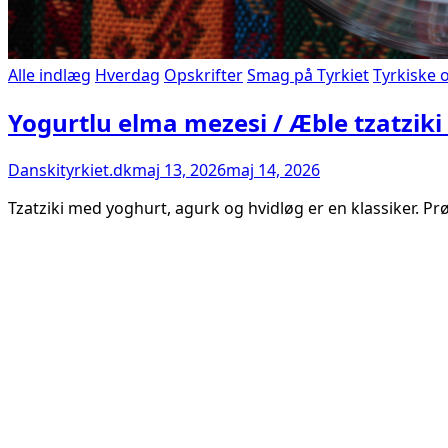
Alle indlæg
Hverdag
Opskrifter
Smag på Tyrkiet
Tyrkiske 
Yogurtlu elma mezesi / Æble tzatziki 
Danskityrkiet.dk
maj 13, 2026
maj 14, 2026
Tzatziki med yoghurt, agurk og hvidløg er en klassiker. Prø