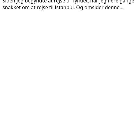
Siden jeg begyndte at rejse til Tyrkiet, har jeg flere gange
snakket om at rejse til Istanbul. Og omsider denne…