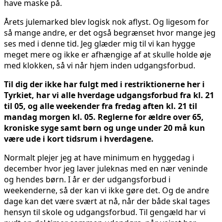
have maske på.
Årets julemarked blev logisk nok aflyst. Og ligesom for
så mange andre, er det også begrænset hvor mange jeg
ses med i denne tid. Jeg glæder mig til vi kan hygge
meget mere og ikke er afhængige af at skulle holde øje
med klokken, så vi når hjem inden udgangsforbud.
Til dig der ikke har fulgt med i restriktionerne her i
Tyrkiet, har vi alle hverdage udgangsforbud fra kl. 21
til 05, og alle weekender fra fredag aften kl. 21 til
mandag morgen kl. 05. Reglerne for ældre over 65,
kroniske syge samt børn og unge under 20 må kun
være ude i kort tidsrum i hverdagene.
Normalt plejer jeg at have minimum en hyggedag i
december hvor jeg laver juleknas med en nær veninde
og hendes børn. I år er der udgangsforbud i
weekenderne, så der kan vi ikke gøre det. Og de andre
dage kan det være svært at nå, når der både skal tages
hensyn til skole og udgangsforbud. Til gengæld har vi