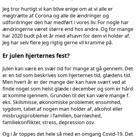
Jeg tror hurtigt vi kan blive enige om at vi alle er
møgtrætte af Corona og alle de ændringer og
udfordringer den har medført i vores liv. For nogle har
ændringerne været større end hos andre. Og for mange
har 2020 budt på et år med afsavn for dem vi holder af.
Jeg har selv flere jeg rigtig gerne vil kramme på.
Er julen hjerternes fest?
Julen kan være en svær tid for mange at gå gennem. Det
er en tid som beskrives som hjerternes tid, glædens tid.
Men hvert år er der mange der kan have svært ved at
finde noget som helst glæde i december og som er hård
at komme igennem. Grunden til det kan være mange f.
eks. Skilsmisse, økonomiske problemer, ensomhed,
sygdom, tabet af nogen man holder af, alkohol eller
misbrugsproblemer i familien, barnløshed,
familiekonflikter, stress, depression osv.
Og i år toppes det hele så med en omgang Covid-19. Det