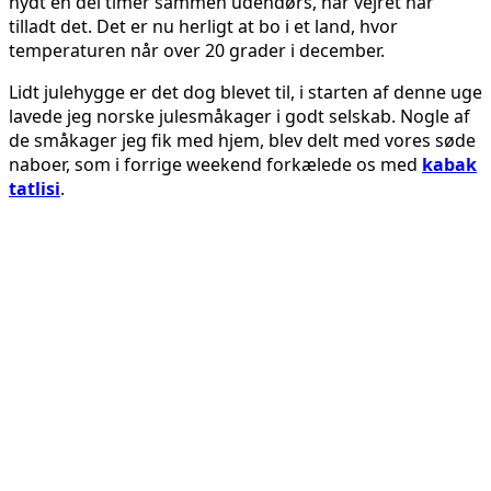
nydt en del timer sammen udendørs, når vejret har
tilladt det. Det er nu herligt at bo i et land, hvor
temperaturen når over 20 grader i december.
Lidt julehygge er det dog blevet til, i starten af denne uge
lavede jeg norske julesmåkager i godt selskab. Nogle af
de småkager jeg fik med hjem, blev delt med vores søde
naboer, som i forrige weekend forkælede os med
kabak
tatlisi
.