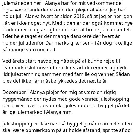
Julemåneden her i Alanya har for mit vedkommende
også været anderledes end den plejer at være. Jeg har
holdt jul i Alanya hvert år siden 2015, så at jeg er her igen
i år, er ikke noget nyt. Med tiden er der også kommet nye
traditioner til og ærligt er det rart at holde jul i udlandet.
I det hele taget er der mange danskere der hvert år
holder jul udenfor Danmarks grænser – i år dog ikke lige
så mange som normalt.
Ved årets start havde jeg håbet på at kunne rejse til
Danmark i slut november eller start december og nyde
lidt julestemning sammen med familie og venner. Sådan
blev det ikke i år, måske lykkedes det næste år.
December i Alanya plejer for mig at være en rigtig
hyggemåned der nydes med gode venner, juleshopping,
der bliver lavet julekonfekt, juleshopping, hygget på det
årlige julemarked i Alanya mm.
Juleshopping er ikke nær så hyggelig, når man hele tiden
skal være opmærksom på at holde afstand, spritte af og