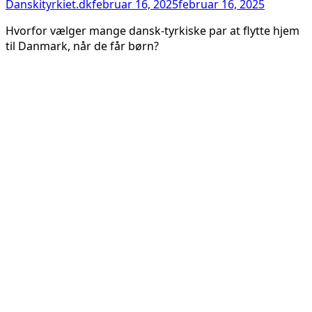
Danskityrkiet.dk
februar 16, 2025
februar 16, 2025
Hvorfor vælger mange dansk-tyrkiske par at flytte hjem
til Danmark, når de får børn?