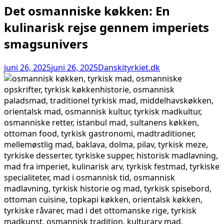
Det osmanniske køkken: En
kulinarisk rejse gennem imperiets
smagsunivers
juni 26, 2025
juni 26, 2025
Danskityrkiet.dk