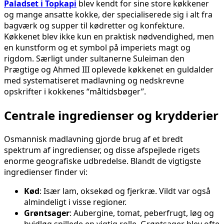
Paladset i Topkapi
blev kendt for sine store køkkener
og mange ansatte kokke, der specialiserede sig i alt fra
bagværk og supper til kødretter og konfekture.
Køkkenet blev ikke kun en praktisk nødvendighed, men
en kunstform og et symbol på imperiets magt og
rigdom. Særligt under sultanerne Suleiman den
Prægtige og Ahmed III oplevede køkkenet en guldalder
med systematiseret madlavning og nedskrevne
opskrifter i kokkenes “måltidsbøger”.
Centrale ingredienser og krydderier
Osmannisk madlavning gjorde brug af et bredt
spektrum af ingredienser, og disse afspejlede rigets
enorme geografiske udbredelse. Blandt de vigtigste
ingredienser finder vi:
Kød
: Især lam, oksekød og fjerkræ. Vildt var også
almindeligt i visse regioner.
Grøntsager
: Aubergine, tomat, peberfrugt, løg og
hvidløg spillede en vigtig rolle. Grøntsager blev ofte