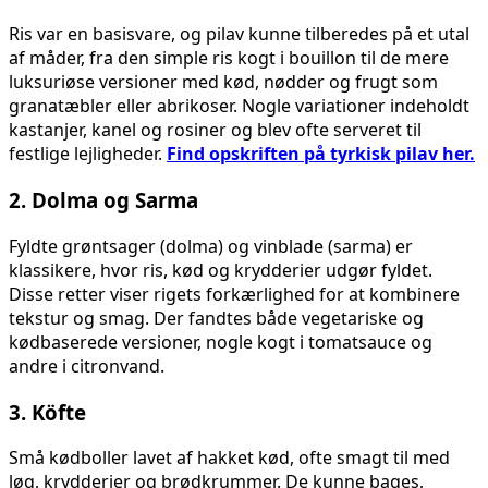
Ris var en basisvare, og pilav kunne tilberedes på et utal
af måder, fra den simple ris kogt i bouillon til de mere
luksuriøse versioner med kød, nødder og frugt som
granatæbler eller abrikoser. Nogle variationer indeholdt
kastanjer, kanel og rosiner og blev ofte serveret til
festlige lejligheder.
Find opskriften på tyrkisk pilav her.
2.
Dolma og Sarma
Fyldte grøntsager (dolma) og vinblade (sarma) er
klassikere, hvor ris, kød og krydderier udgør fyldet.
Disse retter viser rigets forkærlighed for at kombinere
tekstur og smag. Der fandtes både vegetariske og
kødbaserede versioner, nogle kogt i tomatsauce og
andre i citronvand.
3.
Köfte
Små kødboller lavet af hakket kød, ofte smagt til med
løg, krydderier og brødkrummer. De kunne bages,