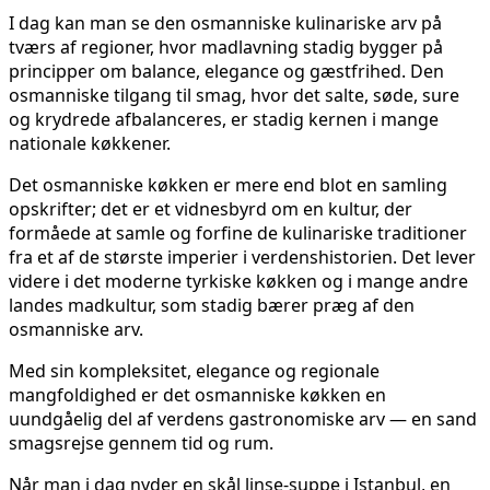
I dag kan man se den osmanniske kulinariske arv på
tværs af regioner, hvor madlavning stadig bygger på
principper om balance, elegance og gæstfrihed. Den
osmanniske tilgang til smag, hvor det salte, søde, sure
og krydrede afbalanceres, er stadig kernen i mange
nationale køkkener.
Det osmanniske køkken er mere end blot en samling
opskrifter; det er et vidnesbyrd om en kultur, der
formåede at samle og forfine de kulinariske traditioner
fra et af de største imperier i verdenshistorien. Det lever
videre i det moderne tyrkiske køkken og i mange andre
landes madkultur, som stadig bærer præg af den
osmanniske arv.
Med sin kompleksitet, elegance og regionale
mangfoldighed er det osmanniske køkken en
uundgåelig del af verdens gastronomiske arv — en sand
smagsrejse gennem tid og rum.
Når man i dag nyder en skål linse-suppe i Istanbul, en