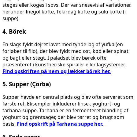
steges eller koges i sovs. Der var snesevis af variationer,
herunder Inegöl köfte, Tekirdağ köfte og sulu köfte (i
suppe).
4.
Börek
En slags fyldt dejret lavet med tynde lag af yufka (en
forløber til filo), der blev fyldt med ost, kød eller spinat
og bagt eller stegt. I paladset blev børek ofte
præsenteret i kunstneriske spiraler eller lagsystemer.
Find opskriften på nem og lækker börek her.
5.
Supper (Çorba)
Supper havde en central plads og blev ofte serveret som
første ret. Eksempler inkluderer linse-, yoghurt- og
tarhana-suppe. Tarhana er en fermenteret blanding af
yoghurt og grøntsager, der blev tørret og brugt som
basis.
Find opskrift på Tarhana suppe her.
6.
Søde sager