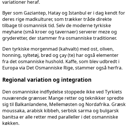
variationer heraf.
Byer som Gaziantep, Hatay og Istanbul er i dag kendt for
deres rige madkulturer, som trækker tråde direkte
tilbage til osmannisk tid. Selv de moderne tyrkiske
meyhane (små kroer og tavernaer) serverer meze og
gryderetter, der stammer fra osmanniske traditioner.
Den tyrkiske morgenmad (kahvaltı) med ost, oliven,
honning, syltetøj, brød og çay (te) har også elementer
fra det osmanniske hushold. Kaffe, som blev udbredt i
Europa via Det Osmanniske Rige, stammer også herfra.
Regional variation og integration
Den osmanniske indflydelse stoppede ikke ved Tyrkiets
nuværende grænser. Mange retter og teknikker spredte
sig til Balkanlandene, Mellemøsten og Nordafrika. Græsk
moussaka, arabisk kibbeh, serbisk sarma og bulgarsk
banitsa er alle retter med paralleller i det osmanniske
køkken.