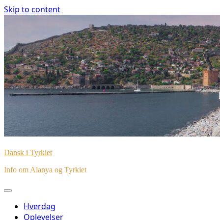
Skip to content
Dansk i Tyrkiet
Info om Alanya og Tyrkiet
Hverdag
Oplevelser