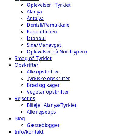
Oplevelser i Tyrkiet
Alanya
Antalya
Denizli/Pamukkale
Kappadokien
Istanbul
Side/Manavgat
Oplevelser på Nordcypern
Smag på Tyrkiet
Opskrifter
Alle opskrifter
Tyrkiske opskrifter
Brød og kager
Vegetar opskrifter
Rejsetips
Billeje i Alanya/Tyrkiet
Alle rejsetips
Blog
Gæsteblogger
Info/kontakt