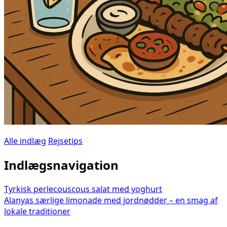
Alle indlæg
Rejsetips
Indlægsnavigation
Tyrkisk perlecouscous salat med yoghurt
Alanyas særlige limonade med jordnødder – en smag af
lokale traditioner