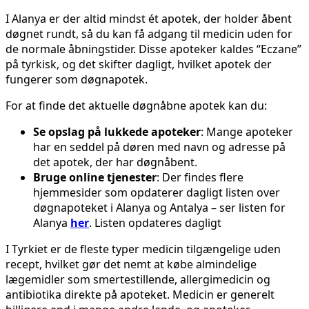
I Alanya er der altid mindst ét apotek, der holder åbent
døgnet rundt, så du kan få adgang til medicin uden for
de normale åbningstider. Disse apoteker kaldes “Eczane”
på tyrkisk, og det skifter dagligt, hvilket apotek der
fungerer som døgnapotek.
For at finde det aktuelle døgnåbne apotek kan du:
Se opslag på lukkede apoteker
: Mange apoteker
har en seddel på døren med navn og adresse på
det apotek, der har døgnåbent.
Bruge online tjenester
: Der findes flere
hjemmesider som opdaterer dagligt listen over
døgnapoteket i Alanya og Antalya – ser listen for
Alanya
her
. Listen opdateres dagligt
I Tyrkiet er de fleste typer medicin tilgængelige uden
recept, hvilket gør det nemt at købe almindelige
lægemidler som smertestillende, allergimedicin og
antibiotika direkte på apoteket. Medicin er generelt