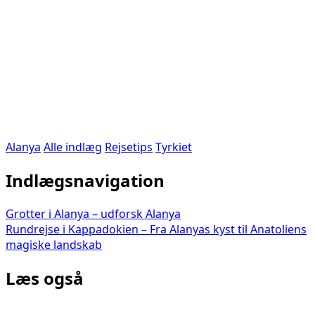
Alanya
Alle indlæg
Rejsetips
Tyrkiet
Indlægsnavigation
Grotter i Alanya – udforsk Alanya
Rundrejse i Kappadokien – Fra Alanyas kyst til Anatoliens
magiske landskab
Læs også