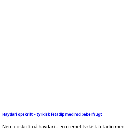
Haydari opskrift – tyrkisk fetadip med rød peberfrugt
Nem opskrift på haydari – en cremet tyrkisk fetadip med