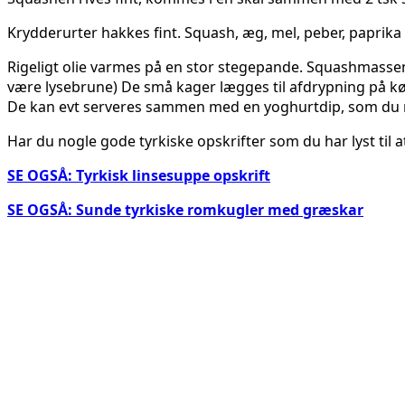
Krydderurter hakkes fint. Squash, æg, mel, peber, papri
Rigeligt olie varmes på en stor stegepande. Squashmassen s
være lysebrune) De små kager lægges til afdrypning på køk
De kan evt serveres sammen med en yoghurtdip, som du nem
Har du nogle gode tyrkiske opskrifter som du har lyst til 
SE OGSÅ: Tyrkisk linsesuppe opskrift
SE OGSÅ: Sunde tyrkiske romkugler med græskar