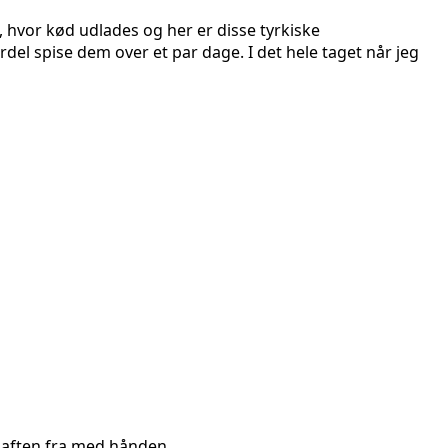
e, hvor kød udlades og her er disse tyrkiske
l spise dem over et par dage. I det hele taget når jeg
 saften fra med hånden.