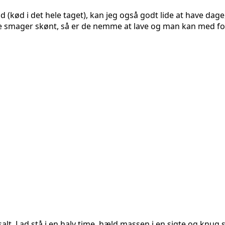
ød (kød i det hele taget), kan jeg også godt lide at have dag
 smager skønt, så er de nemme at lave og man kan med forde
lt. Lad stå i en halv time, hæld massen i en sigte og knug