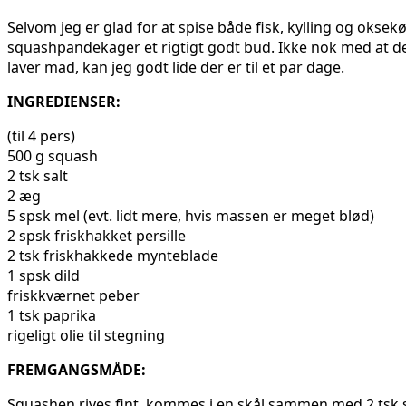
Selvom jeg er glad for at spise både fisk, kylling og oksek
squashpandekager et rigtigt godt bud. Ikke nok med at de
laver mad, kan jeg godt lide der er til et par dage.
INGREDIENSER:
(til 4 pers)
500 g squash
2 tsk salt
2 æg
5 spsk mel (evt. lidt mere, hvis massen er meget blød)
2 spsk friskhakket persille
2 tsk friskhakkede mynteblade
1 spsk dild
friskkværnet peber
1 tsk paprika
rigeligt olie til stegning
FREMGANGSMÅDE:
Squashen rives fint, kommes i en skål sammen med 2 tsk sa