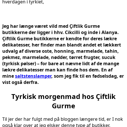
Jeg har længe været vild med Çiftlik Gurme
butikkerne der ligger i hhv. Cikcilli og inde i Alanya.
Çiftlik Gurme butikkerne er kendte for deres lækre
delikatesser, her finder man blandt andet et lækkert
udvalg af diverse oste, honning, marmelade, tahin,
pekmez, marmelade, nødder, tørret frugter, sucuk
(tyrkisk pølser) – for bare at nævne lidt af de mange
lækre delikatesser man kan finde hos dem. En af
mine
saltstenslamper
, som jeg fik til en fødselsdag, er
vist også derfra.
Tyrkisk morgenmad hos Çiftlik
Gurme
Til jer der har fulgt med på bloggen længere tid, er I nok
også klar over at jeg elsker denne type af butikker.