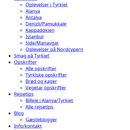
Oplevelser i Tyrkiet
Alanya
Antalya
Denizli/Pamukkale
Kappadokien
Istanbul
Side/Manavgat
Oplevelser på Nordcypern
Smag på Tyrkiet
Opskrifter
Alle opskrifter
Tyrkiske opskrifter
Brød og kager
Vegetar opskrifter
Rejsetips
Billeje i Alanya/Tyrkiet
Alle rejsetips
Blog
Gæsteblogger
Info/kontakt