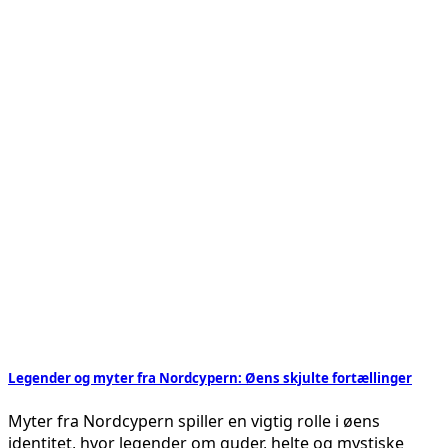
Legender og myter fra Nordcypern: Øens skjulte fortællinger
Myter fra Nordcypern spiller en vigtig rolle i øens
identitet, hvor legender om guder, helte og mystiske