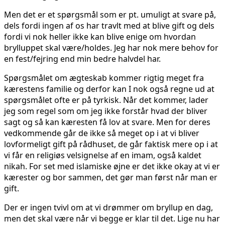
Men det er et spørgsmål som er pt. umuligt at svare på,
dels fordi ingen af os har travlt med at blive gift og dels
fordi vi nok heller ikke kan blive enige om hvordan
brylluppet skal være/holdes. Jeg har nok mere behov for
en fest/fejring end min bedre halvdel har.
Spørgsmålet om ægteskab kommer rigtig meget fra
kærestens familie og derfor kan I nok også regne ud at
spørgsmålet ofte er på tyrkisk. Når det kommer, lader
jeg som regel som om jeg ikke forstår hvad der bliver
sagt og så kan kæresten få lov at svare. Men for deres
vedkommende går de ikke så meget op i at vi bliver
lovformeligt gift på rådhuset, de går faktisk mere op i at
vi får en religiøs velsignelse af en imam, også kaldet
nikah. For set med islamiske øjne er det ikke okay at vi er
kærester og bor sammen, det gør man først når man er
gift.
Der er ingen tvivl om at vi drømmer om bryllup en dag,
men det skal være når vi begge er klar til det. Lige nu har