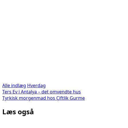
Alle indlæg
Hverdag
Indlægsnavigation
Ters Ev i Antalya – det omvendte hus
Tyrkisk morgenmad hos Çiftlik Gurme
Læs også