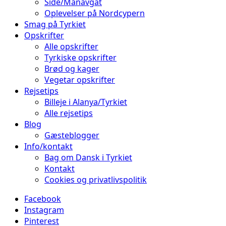
Side/Manavgat
Oplevelser på Nordcypern
Smag på Tyrkiet
Opskrifter
Alle opskrifter
Tyrkiske opskrifter
Brød og kager
Vegetar opskrifter
Rejsetips
Billeje i Alanya/Tyrkiet
Alle rejsetips
Blog
Gæsteblogger
Info/kontakt
Bag om Dansk i Tyrkiet
Kontakt
Cookies og privatlivspolitik
Facebook
Instagram
Pinterest