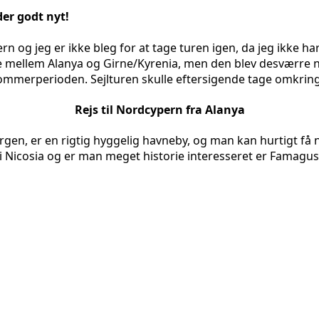
er godt nyt!
 og jeg er ikke bleg for at tage turen igen, da jeg ikke har f
te mellem Alanya og Girne/Kyrenia, men den blev desværre n
i sommerperioden. Sejlturen skulle eftersigende tage omkring
Rejs til Nordcypern fra Alanya
en, er en rigtig hyggelig havneby, og man kan hurtigt få n
i Nicosia og er man meget historie interesseret er Famagus