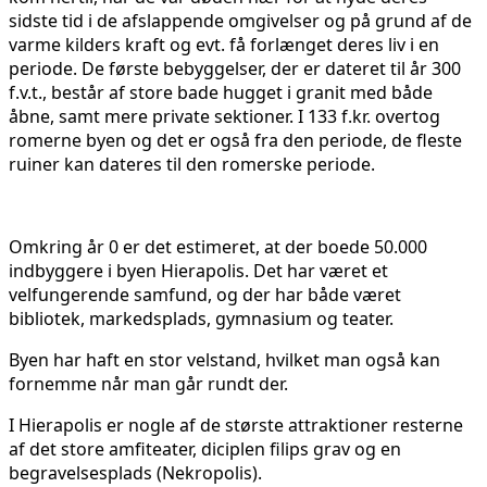
sidste tid i de afslappende omgivelser og på grund af de
varme kilders kraft og evt. få forlænget deres liv i en
periode. De første bebyggelser, der er dateret til år 300
f.v.t., består af store bade hugget i granit med både
åbne, samt mere private sektioner. I 133 f.kr. overtog
romerne byen og det er også fra den periode, de fleste
ruiner kan dateres til den romerske periode.
Omkring år 0 er det estimeret, at der boede 50.000
indbyggere i byen Hierapolis. Det har været et
velfungerende samfund, og der har både været
bibliotek, markedsplads, gymnasium og teater.
Byen har haft en stor velstand, hvilket man også kan
fornemme når man går rundt der.
I Hierapolis er nogle af de største attraktioner resterne
af det store amfiteater, diciplen filips grav og en
begravelsesplads (Nekropolis).