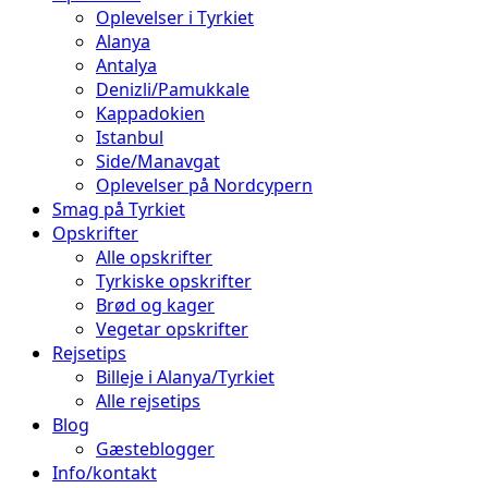
Oplevelser i Tyrkiet
Alanya
Antalya
Denizli/Pamukkale
Kappadokien
Istanbul
Side/Manavgat
Oplevelser på Nordcypern
Smag på Tyrkiet
Opskrifter
Alle opskrifter
Tyrkiske opskrifter
Brød og kager
Vegetar opskrifter
Rejsetips
Billeje i Alanya/Tyrkiet
Alle rejsetips
Blog
Gæsteblogger
Info/kontakt