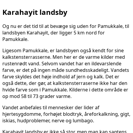
Karahayit landsby
Og nu er det tid til at bevæge sig uden for Pamukkale, til
landsbyen Karahayit, der ligger 5 km nord for
Pamukkale.
Ligesom Pamukkale, er landsbyen også kendt for sine
kalkstensterrasserne. Men her er de varme kilder med
rustenrødt vand. Selvom vandet har en ildevarslende
farve, er det på ingen måde sundhedsskadeligt. Vandets
farve skyldes det høje indhold af jern og kalk. Det er
også dette, der gør, at kalkstensterraserne ikke har den
hvide farve som i Pamukkale. Kilderne i dette område er
op mod 58 til 73 grader varme.
Vandet anbefales til mennesker der lider af
hjertesygdomme, forhøjet blodtryk, åreforkalkning, gigt,
iskias, hudproblemer, nerve og lumbago.
Karahayit landsby er ikke så stor, men man kan sagtens