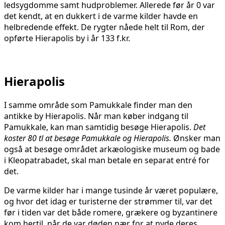
ledsygdomme samt hudproblemer. Allerede før år 0 var
det kendt, at en dukkert i de varme kilder havde en
helbredende effekt. De rygter nåede helt til Rom, der
opførte Hierapolis by i år 133 f.kr.
Hierapolis
I samme område som Pamukkale finder man den
antikke by Hierapolis. Når man køber indgang til
Pamukkale, kan man samtidig besøge Hierapolis.
Det
koster 80 tl at besøge Pamukkale og Hierapolis.
Ønsker man
også at besøge området arkæologiske museum og bade
i Kleopatrabadet, skal man betale en separat entré for
det.
De varme kilder har i mange tusinde år været populære,
og hvor det idag er turisterne der strømmer til, var det
før i tiden var det både romere, grækere og byzantinere
kom hertil, når de var døden nær for at nyde deres