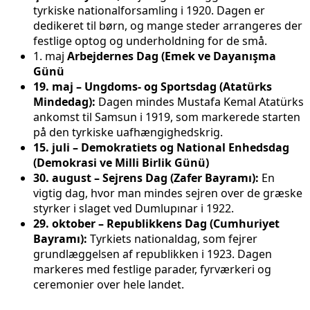
tyrkiske nationalforsamling i 1920. Dagen er
dedikeret til børn, og mange steder arrangeres der
festlige optog og underholdning for de små.
1. maj
Arbejdernes Dag (Emek ve Dayanışma
Günü
19. maj – Ungdoms- og Sportsdag (Atatürks
Mindedag):
Dagen mindes Mustafa Kemal Atatürks
ankomst til Samsun i 1919, som markerede starten
på den tyrkiske uafhængighedskrig.
15. juli – Demokratiets og National Enhedsdag
(Demokrasi ve Milli Birlik Günü)
30. august – Sejrens Dag (Zafer Bayramı):
En
vigtig dag, hvor man mindes sejren over de græske
styrker i slaget ved Dumlupınar i 1922.
29. oktober – Republikkens Dag (Cumhuriyet
Bayramı):
Tyrkiets nationaldag, som fejrer
grundlæggelsen af republikken i 1923. Dagen
markeres med festlige parader, fyrværkeri og
ceremonier over hele landet.