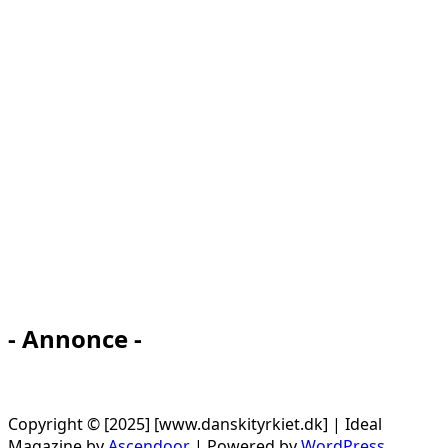
- Annonce -
Copyright © [2025] [www.danskityrkiet.dk] | Ideal
Magazine by
Ascendoor
| Powered by
WordPress
.