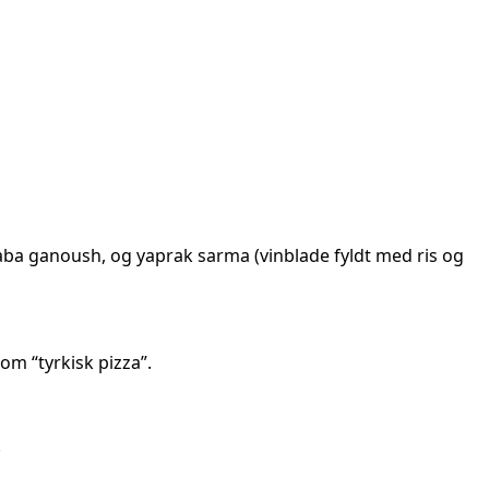
aba ganoush, og yaprak sarma (vinblade fyldt med ris og
om “tyrkisk pizza”.
.