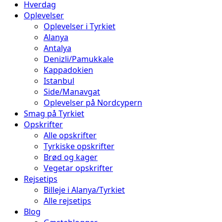
Hverdag
Oplevelser
Oplevelser i Tyrkiet
Alanya
Antalya
Denizli/Pamukkale
Kappadokien
Istanbul
Side/Manavgat
Oplevelser på Nordcypern
Smag på Tyrkiet
Opskrifter
Alle opskrifter
Tyrkiske opskrifter
Brød og kager
Vegetar opskrifter
Rejsetips
Billeje i Alanya/Tyrkiet
Alle rejsetips
Blog