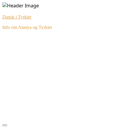
Skip
to
Dansk i Tyrkiet
content
Info om Alanya og Tyrkiet