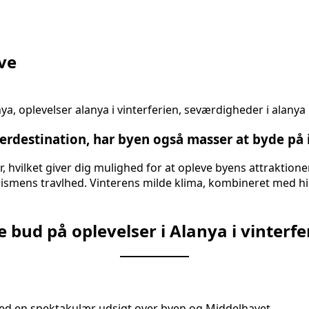
eve
estination, har byen også masser at byde på i 
r, hvilket giver dig mulighed for at opleve byens attraktione
smens travlhed. Vinterens milde klima, kombineret med his
 bud på oplevelser i Alanya i vinterfe
ed en spektakulær udsigt over byen og Middelhavet.