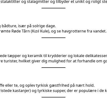
alaktitter og stalagmitter og tilbyder et unikt og roligt st
 bådture, især på solrige dage.
rømte Røde Tårn (Kızıl Kule), og se havgrotterne fra vandet.
ede tæpper og keramik til krydderier og lokale delikatesser
re turister, hvilket giver dig mulighed for at forhandle om g
e eller te, og oplev tyrkisk gæstfrihed på nært hold.
ristede kastanjer) og tyrkiske supper, der er populære i de 