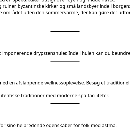
ruiner, byzantinske kirker og små landsbyer inde i borge
ske området uden den sommervarme, der kan gøre det udfo
st imponerende drypstenshuler. Inde i hulen kan du beundre 
lv med en afslappende wellnessoplevelse. Besøg et tradition
entiske traditioner med moderne spa-faciliteter.
t for sine helbredende egenskaber for folk med astma.