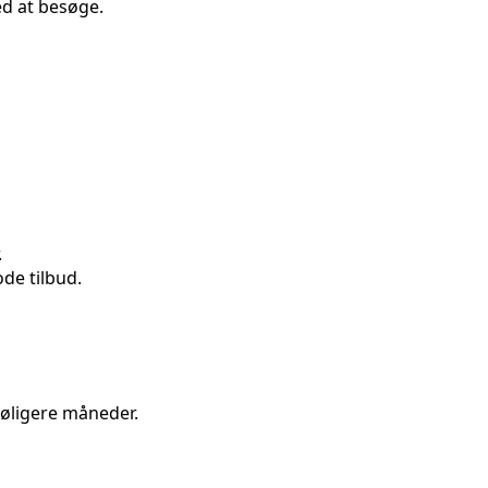
ed at besøge.
.
ode tilbud.
køligere måneder.