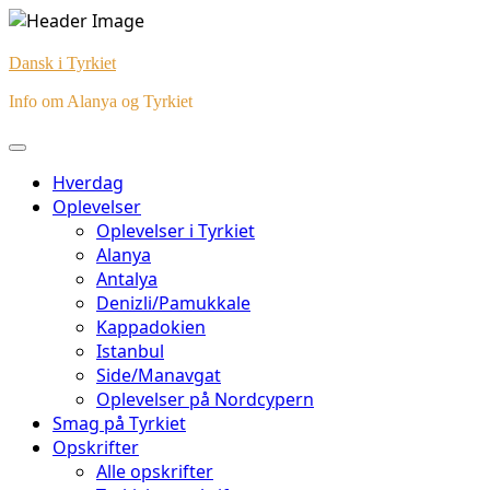
Skip
to
Dansk i Tyrkiet
content
Info om Alanya og Tyrkiet
Hverdag
Oplevelser
Oplevelser i Tyrkiet
Alanya
Antalya
Denizli/Pamukkale
Kappadokien
Istanbul
Side/Manavgat
Oplevelser på Nordcypern
Smag på Tyrkiet
Opskrifter
Alle opskrifter