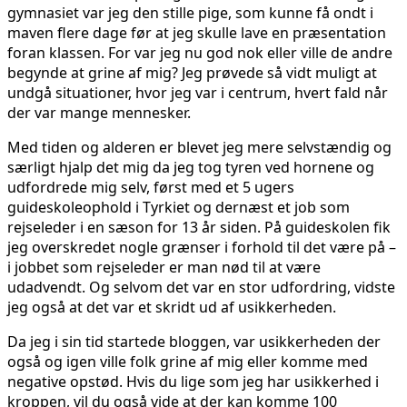
gymnasiet var jeg den stille pige, som kunne få ondt i
maven flere dage før at jeg skulle lave en præsentation
foran klassen. For var jeg nu god nok eller ville de andre
begynde at grine af mig? Jeg prøvede så vidt muligt at
undgå situationer, hvor jeg var i centrum, hvert fald når
der var mange mennesker.
Med tiden og alderen er blevet jeg mere selvstændig og
særligt hjalp det mig da jeg tog tyren ved hornene og
udfordrede mig selv, først med et 5 ugers
guideskoleophold i Tyrkiet og dernæst et job som
rejseleder i en sæson for 13 år siden. På guideskolen fik
jeg overskredet nogle grænser i forhold til det være på –
i jobbet som rejseleder er man nød til at være
udadvendt. Og selvom det var en stor udfordring, vidste
jeg også at det var et skridt ud af usikkerheden.
Da jeg i sin tid startede bloggen, var usikkerheden der
også og igen ville folk grine af mig eller komme med
negative opstød. Hvis du lige som jeg har usikkerhed i
kroppen, vil du også vide at der kan komme 100