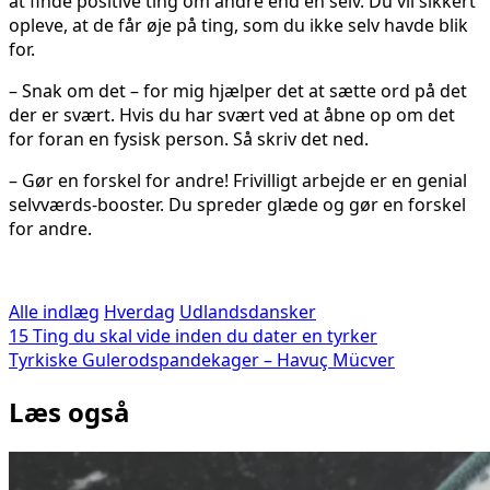
at finde positive ting om andre end en selv. Du vil sikkert
opleve, at de får øje på ting, som du ikke selv havde blik
for.
– Snak om det – for mig hjælper det at sætte ord på det
der er svært. Hvis du har svært ved at åbne op om det
for foran en fysisk person. Så skriv det ned.
– Gør en forskel for andre! Frivilligt arbejde er en genial
selvværds-booster. Du spreder glæde og gør en forskel
for andre.
Alle indlæg
Hverdag
Udlandsdansker
Indlægsnavigation
15 Ting du skal vide inden du dater en tyrker
Tyrkiske Gulerodspandekager – Havuç Mücver
Læs også