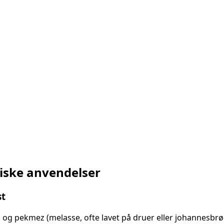
siske anvendelser
st
 og pekmez (melasse, ofte lavet på druer eller johannesbr