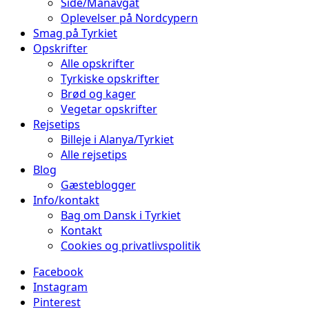
Side/Manavgat
Oplevelser på Nordcypern
Smag på Tyrkiet
Opskrifter
Alle opskrifter
Tyrkiske opskrifter
Brød og kager
Vegetar opskrifter
Rejsetips
Billeje i Alanya/Tyrkiet
Alle rejsetips
Blog
Gæsteblogger
Info/kontakt
Bag om Dansk i Tyrkiet
Kontakt
Cookies og privatlivspolitik
Facebook
Instagram
Pinterest