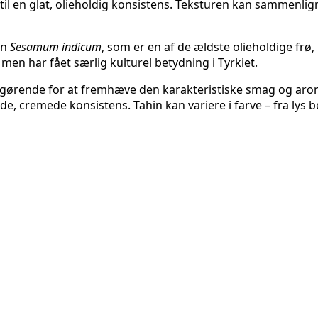
 til en glat, olieholdig konsistens. Teksturen kan sammenli
en
Sesamum indicum
, som er en af de ældste olieholdige frø
en har fået særlig kulturel betydning i Tyrkiet.
gørende for at fremhæve den karakteristiske smag og aroma.
ende, cremede konsistens. Tahin kan variere i farve – fra lys