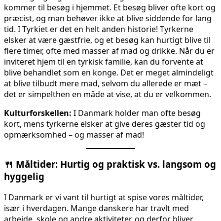
kommer til besøg i hjemmet. Et besøg bliver ofte kort og
præcist, og man behøver ikke at blive siddende for lang
tid. I Tyrkiet er det en helt anden historie! Tyrkerne
elsker at være gæstfrie, og et besøg kan hurtigt blive til
flere timer, ofte med masser af mad og drikke. Når du er
inviteret hjem til en tyrkisk familie, kan du forvente at
blive behandlet som en konge. Det er meget almindeligt
at blive tilbudt mere mad, selvom du allerede er mæt –
det er simpelthen en måde at vise, at du er velkommen.
Kulturforskellen:
I Danmark holder man ofte besøg
kort, mens tyrkerne elsker at give deres gæster tid og
opmærksomhed – og masser af mad!
🍴
Måltider: Hurtig og praktisk vs. langsom og
hyggelig
I Danmark er vi vant til hurtigt at spise vores måltider,
især i hverdagen. Mange danskere har travlt med
arbejde, skole og andre aktiviteter, og derfor bliver