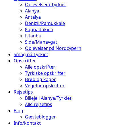
Oplevelser i Tyrkiet
Alanya
Antalya
Denizli/Pamukkale
Kappadokien
Istanbul
Side/Manavgat
Oplevelser på Nordcypern
Smag på Tyrkiet
Opskrifter
Alle opskrifter
Tyrkiske opskrifter
Brød og kager
Vegetar opskrifter
Rejsetips
Billeje i Alanya/Tyrkiet
Alle rejsetips
Blog
Gæsteblogger
Info/kontakt