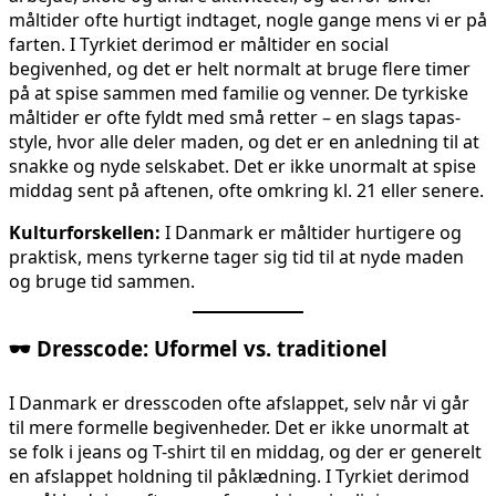
måltider ofte hurtigt indtaget, nogle gange mens vi er på
farten. I Tyrkiet derimod er måltider en social
begivenhed, og det er helt normalt at bruge flere timer
på at spise sammen med familie og venner. De tyrkiske
måltider er ofte fyldt med små retter – en slags tapas-
style, hvor alle deler maden, og det er en anledning til at
snakke og nyde selskabet. Det er ikke unormalt at spise
middag sent på aftenen, ofte omkring kl. 21 eller senere.
Kulturforskellen:
I Danmark er måltider hurtigere og
praktisk, mens tyrkerne tager sig tid til at nyde maden
og bruge tid sammen.
🕶️
Dresscode: Uformel vs. traditionel
I Danmark er dresscoden ofte afslappet, selv når vi går
til mere formelle begivenheder. Det er ikke unormalt at
se folk i jeans og T-shirt til en middag, og der er generelt
en afslappet holdning til påklædning. I Tyrkiet derimod