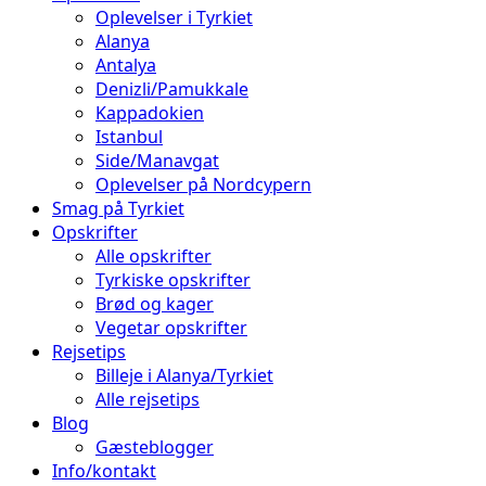
Oplevelser i Tyrkiet
Alanya
Antalya
Denizli/Pamukkale
Kappadokien
Istanbul
Side/Manavgat
Oplevelser på Nordcypern
Smag på Tyrkiet
Opskrifter
Alle opskrifter
Tyrkiske opskrifter
Brød og kager
Vegetar opskrifter
Rejsetips
Billeje i Alanya/Tyrkiet
Alle rejsetips
Blog
Gæsteblogger
Info/kontakt