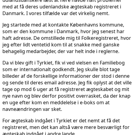
udlandsdanskere læst at flere havde haft problemer
med at få deres udenlandske ægteskab registreret i
Danmark. I vores tilfælde var det virkelig nemt.
Jeg startede med at kontakte Københavns kommune,
som er den kommune i Danmark, hvor jeg senest har
haft adresse. De omstillede mig til Folkeregistreret, hvor
jeg efter lidt ventetid kom til at snakke med ganske
behagelig medarbejder, der var helt inde i reglerne.
Da vi blev gift i Tyrkiet, fik vi ved vielsen en Familiebog
som er internationalt godkendt. Jeg skulle blot tage
billeder af de forskellige informationer der stod i denne
og sende til deres email adresse. Jeg fik oplyst at det ville
tage op mod 6 uger at få registreret ægteskabet og mit
nye navn og blev derfor positivt overrasket, da der knap
en uge efter kom en meddelelse i e-boks om at
navneændringen var sket.
For ægteskab indgået i Tyrkiet er det nemt at få det
registreret, men det kan altså være mere besværligt for
ægteskab indgået i andre lande.