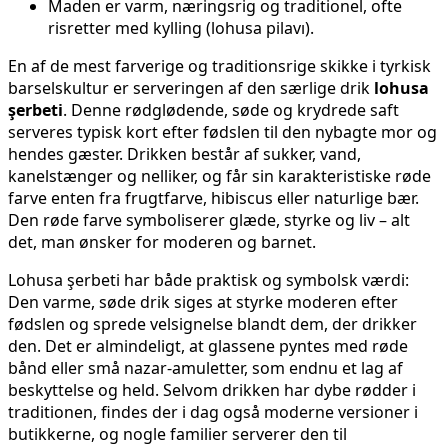
Maden er varm, næringsrig og traditionel, ofte
risretter med kylling (lohusa pilavı).
En af de mest farverige og traditionsrige skikke i tyrkisk
barselskultur er serveringen af den særlige drik
lohusa
şerbeti
. Denne rødglødende, søde og krydrede saft
serveres typisk kort efter fødslen til den nybagte mor og
hendes gæster. Drikken består af sukker, vand,
kanelstænger og nelliker, og får sin karakteristiske røde
farve enten fra frugtfarve, hibiscus eller naturlige bær.
Den røde farve symboliserer glæde, styrke og liv – alt
det, man ønsker for moderen og barnet.
Lohusa şerbeti har både praktisk og symbolsk værdi:
Den varme, søde drik siges at styrke moderen efter
fødslen og sprede velsignelse blandt dem, der drikker
den. Det er almindeligt, at glassene pyntes med røde
bånd eller små nazar-amuletter, som endnu et lag af
beskyttelse og held. Selvom drikken har dybe rødder i
traditionen, findes der i dag også moderne versioner i
butikkerne, og nogle familier serverer den til