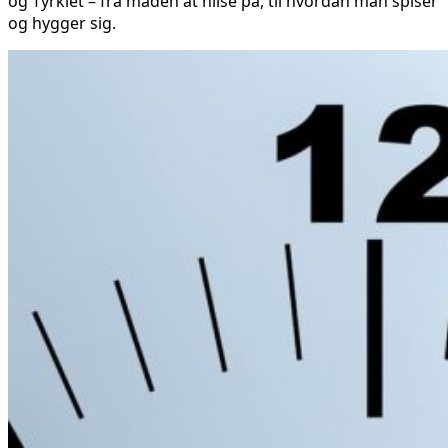
og Tyrkiet – fra måden at hilse på, til hvordan man spiser
og hygger sig.