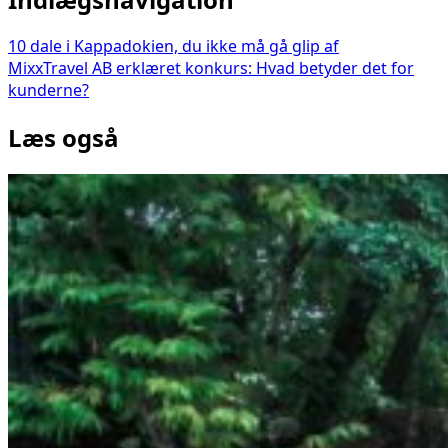
10 dale i Kappadokien, du ikke må gå glip af
MixxTravel AB erklæret konkurs: Hvad betyder det for
kunderne?
Læs også