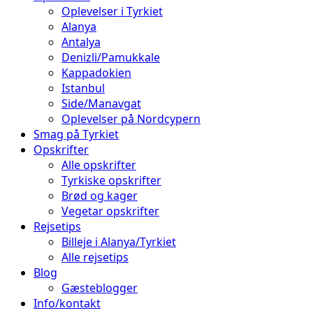
Oplevelser i Tyrkiet
Alanya
Antalya
Denizli/Pamukkale
Kappadokien
Istanbul
Side/Manavgat
Oplevelser på Nordcypern
Smag på Tyrkiet
Opskrifter
Alle opskrifter
Tyrkiske opskrifter
Brød og kager
Vegetar opskrifter
Rejsetips
Billeje i Alanya/Tyrkiet
Alle rejsetips
Blog
Gæsteblogger
Info/kontakt