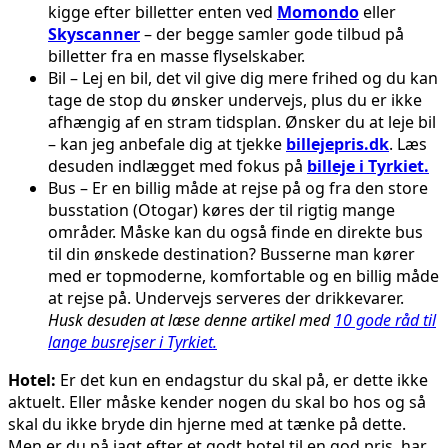
kigge efter billetter enten ved
Momondo
eller
Skyscanner
– der begge samler gode tilbud på
billetter fra en masse flyselskaber.
Bil – Lej en bil, det vil give dig mere frihed og du kan
tage de stop du ønsker undervejs, plus du er ikke
afhængig af en stram tidsplan. Ønsker du at leje bil
– kan jeg anbefale dig at tjekke
billejepris.dk
. Læs
desuden indlægget med fokus på
billeje i Tyrkiet.
Bus – Er en billig måde at rejse på og fra den store
busstation (Otogar) køres der til rigtig mange
områder. Måske kan du også finde en direkte bus
til din ønskede destination? Busserne man kører
med er topmoderne, komfortable og en billig måde
at rejse på. Undervejs serveres der drikkevarer.
Husk desuden at læse denne artikel med
10 gode råd til
lange busrejser i Tyrkiet.
Hotel:
Er det kun en endagstur du skal på, er dette ikke
aktuelt. Eller måske kender nogen du skal bo hos og så
skal du ikke bryde din hjerne med at tænke på dette.
Men er du på jagt efter et godt hotel til en god pris, har