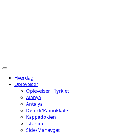
Hverdag
Oplevelser
Oplevelser i Tyrkiet
Alanya
Antalya
Denizli/Pamukkale
Kappadokien
Istanbul
Side/Manavgat