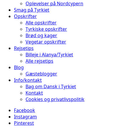
Oplevelser på Nordcypern
Smag på Tyrkiet
Opskrifter
Alle opskrifter
Tyrkiske opskrifter
Brød og kager
Vegetar opskrifter
Rejsetips
Billeje i Alanya/Tyrkiet
Alle rejsetips
Blog
Gæsteblogger
Info/kontakt
Bag om Dansk i Tyrkiet
Kontakt
Cookies og privatlivspolitik
Facebook
Instagram
Pinterest