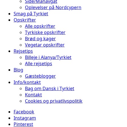
Side/Manavgat
Oplevelser på Nordcypern
Smag på Tyrkiet
Opskrifter
Alle opskrifter
Tyrkiske opskrifter
Brød og kager
Vegetar opskrifter
Rejsetips
Billeje i Alanya/Tyrkiet
Alle rejsetips
Blog
Gæsteblogger
Info/kontakt
Bag om Dansk i Tyrkiet
Kontakt
Cookies og privatlivspolitik
Facebook
Instagram
Pinterest