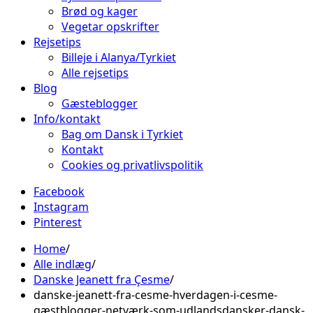
Brød og kager
Vegetar opskrifter
Rejsetips
Billeje i Alanya/Tyrkiet
Alle rejsetips
Blog
Gæsteblogger
Info/kontakt
Bag om Dansk i Tyrkiet
Kontakt
Cookies og privatlivspolitik
Facebook
Instagram
Pinterest
Home
Alle indlæg
Danske Jeanett fra Çesme
danske-jeanett-fra-cesme-hverdagen-i-cesme-
gæstblogger-netværk-som-udlandsdansker-dansk-