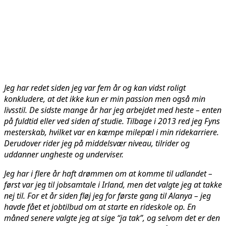
Jeg har redet siden jeg var fem år og kan vidst roligt
konkludere, at det ikke kun er min passion men også min
livsstil. De sidste mange år har jeg arbejdet med heste – enten
på fuldtid eller ved siden af studie. Tilbage i 2013 red jeg Fyns
mesterskab, hvilket var en kæmpe milepæl i min ridekarriere.
Derudover rider jeg på middelsvær niveau, tilrider og
uddanner ungheste og underviser.
Jeg har i flere år haft drømmen om at komme til udlandet –
først var jeg til jobsamtale i Irland, men det valgte jeg at takke
nej til. For et år siden fløj jeg for første gang til Alanya – jeg
havde fået et jobtilbud om at starte en rideskole op. En
måned senere valgte jeg at sige “ja tak”, og selvom det er den