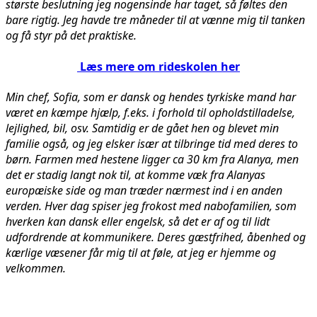
største beslutning jeg nogensinde har taget, så føltes den
bare rigtig.
Jeg havde tre måneder til at vænne mig til tanken
og få styr på det praktiske.
Læs mere om rideskolen her
Min chef, Sofia, som er dansk og hendes tyrkiske mand har
været en kæmpe hjælp, f.eks. i forhold til opholdstilladelse,
lejlighed, bil, osv. Samtidig er de gået hen og blevet min
familie også, og jeg elsker især at tilbringe tid med deres to
børn. Farmen med hestene ligger ca 30 km fra Alanya, men
det er stadig langt nok til, at komme væk fra Alanyas
europæiske side og man træder nærmest ind i en anden
verden. Hver dag spiser jeg frokost med nabofamilien, som
hverken kan dansk eller engelsk, så det er af og til lidt
udfordrende at kommunikere. Deres gæstfrihed, åbenhed og
kærlige væsener får mig til at føle, at jeg er hjemme og
velkommen.