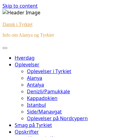
Skip to content
Dansk i Tyrkiet
Info om Alanya og Tyrkiet
Hverdag
Oplevelser
Oplevelser i Tyrkiet
Alanya
Antalya
Denizli/Pamukkale
Kappadokien
Istanbul
Side/Manavgat
Oplevelser på Nordcypern
Smag på Tyrkiet
Opskrifter