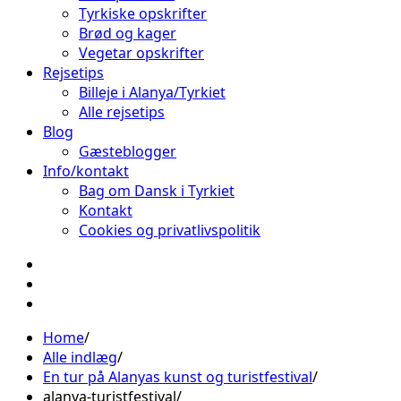
Tyrkiske opskrifter
Brød og kager
Vegetar opskrifter
Rejsetips
Billeje i Alanya/Tyrkiet
Alle rejsetips
Blog
Gæsteblogger
Info/kontakt
Bag om Dansk i Tyrkiet
Kontakt
Cookies og privatlivspolitik
Facebook
Instagram
Pinterest
Home
Alle indlæg
En tur på Alanyas kunst og turistfestival
alanya-turistfestival