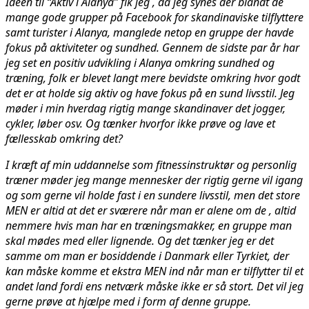
Ideen til “Aktiv i Alanya” fik jeg , da jeg synes der blandt de
mange gode grupper på Facebook for skandinaviske tilflyttere
samt turister i Alanya, manglede netop en gruppe der havde
fokus på aktiviteter og sundhed. Gennem de sidste par år har
jeg set en positiv udvikling i Alanya omkring sundhed og
træning, folk er blevet langt mere bevidste omkring hvor godt
det er at holde sig aktiv og have fokus på en sund livsstil. Jeg
møder i min hverdag rigtig mange skandinaver det jogger,
cykler, løber osv. Og tænker hvorfor ikke prøve og lave et
fællesskab omkring det?
I kræft af min uddannelse som fitnessinstruktør og personlig
træner møder jeg mange mennesker der rigtig gerne vil igang
og som gerne vil holde fast i en sundere livsstil, men det store
MEN er altid at det er sværere når man er alene om de , altid
nemmere hvis man har en træningsmakker, en gruppe man
skal mødes med eller lignende. Og det tænker jeg er det
samme om man er bosiddende i Danmark eller Tyrkiet, der
kan måske komme et ekstra MEN ind når man er tilflytter til et
andet land fordi ens netværk måske ikke er så stort. Det vil jeg
gerne prøve at hjælpe med i form af denne gruppe.