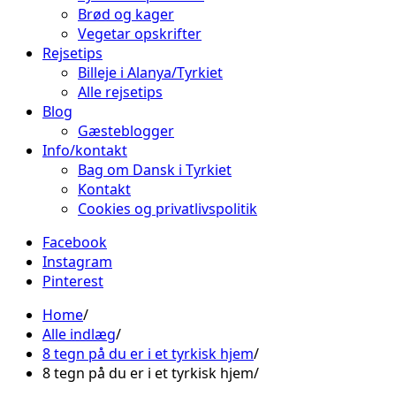
Brød og kager
Vegetar opskrifter
Rejsetips
Billeje i Alanya/Tyrkiet
Alle rejsetips
Blog
Gæsteblogger
Info/kontakt
Bag om Dansk i Tyrkiet
Kontakt
Cookies og privatlivspolitik
Facebook
Instagram
Pinterest
Home
Alle indlæg
8 tegn på du er i et tyrkisk hjem
8 tegn på du er i et tyrkisk hjem