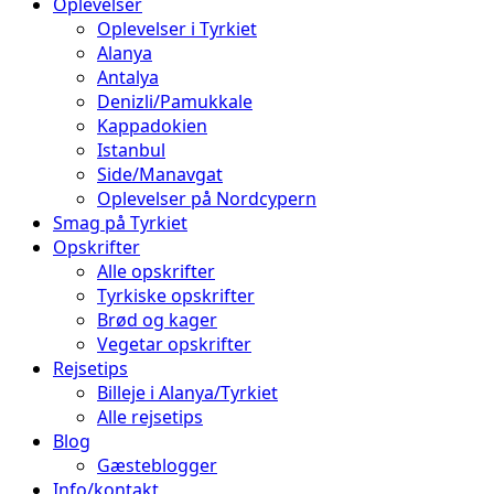
Oplevelser
Oplevelser i Tyrkiet
Alanya
Antalya
Denizli/Pamukkale
Kappadokien
Istanbul
Side/Manavgat
Oplevelser på Nordcypern
Smag på Tyrkiet
Opskrifter
Alle opskrifter
Tyrkiske opskrifter
Brød og kager
Vegetar opskrifter
Rejsetips
Billeje i Alanya/Tyrkiet
Alle rejsetips
Blog
Gæsteblogger
Info/kontakt