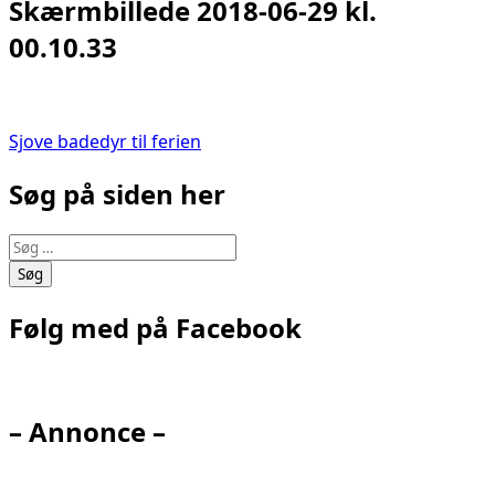
Skærmbillede 2018-06-29 kl.
00.10.33
Indlægsnavigation
Sjove badedyr til ferien
Søg på siden her
Søg
efter:
Følg med på Facebook
– Annonce –