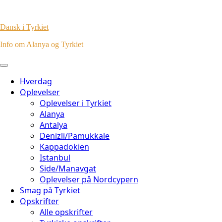
Dansk i Tyrkiet
Info om Alanya og Tyrkiet
Hverdag
Oplevelser
Oplevelser i Tyrkiet
Alanya
Antalya
Denizli/Pamukkale
Kappadokien
Istanbul
Side/Manavgat
Oplevelser på Nordcypern
Smag på Tyrkiet
Opskrifter
Alle opskrifter