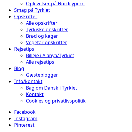
Oplevelser på Nordcypern
Smag på Tyrkiet
Opskrifter
Alle opskrifter
Tyrkiske opskrifter
Brød og kager
Vegetar opskrifter
Rejsetips
Billeje i Alanya/Tyrkiet
Alle rejsetips
Blog
Gæsteblogger
Info/kontakt
Bag om Dansk i Tyrkiet
Kontakt
Cookies og privatlivspolitik
Facebook
Instagram
Pinterest