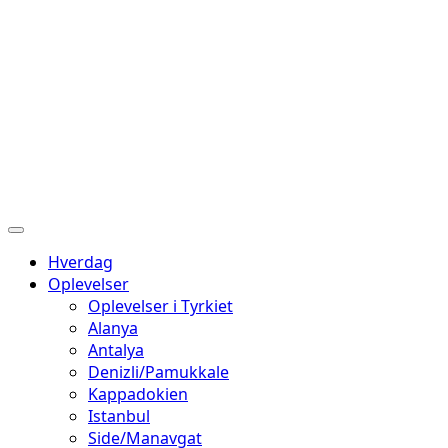
Hverdag
Oplevelser
Oplevelser i Tyrkiet
Alanya
Antalya
Denizli/Pamukkale
Kappadokien
Istanbul
Side/Manavgat