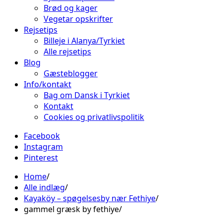
Brød og kager
Vegetar opskrifter
Rejsetips
Billeje i Alanya/Tyrkiet
Alle rejsetips
Blog
Gæsteblogger
Info/kontakt
Bag om Dansk i Tyrkiet
Kontakt
Cookies og privatlivspolitik
Facebook
Instagram
Pinterest
Home
Alle indlæg
Kayaköy – spøgelsesby nær Fethiye
gammel græsk by fethiye