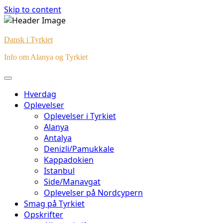
Skip to content
Dansk i Tyrkiet
Info om Alanya og Tyrkiet
Hverdag
Oplevelser
Oplevelser i Tyrkiet
Alanya
Antalya
Denizli/Pamukkale
Kappadokien
Istanbul
Side/Manavgat
Oplevelser på Nordcypern
Smag på Tyrkiet
Opskrifter