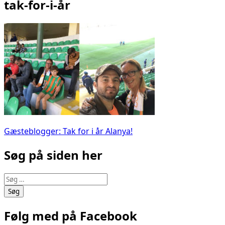
tak-for-i-år
Indlægsnavigation
Gæsteblogger: Tak for i år Alanya!
Søg på siden her
Søg
efter:
Følg med på Facebook