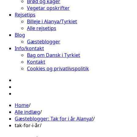
Brød og kager
Vegetar opskrifter
Rejsetips
Billeje i Alanya/Tyrkiet
Alle rejsetips
Blog
Gæsteblogger
Info/kontakt
Bag om Dansk i Tyrkiet
Kontakt
Cookies og privatlivspolitik
Facebook
Instagram
Pinterest
Home
Alle indlæg
Gæsteblogger: Tak for i år Alanya!
tak-for-i-år