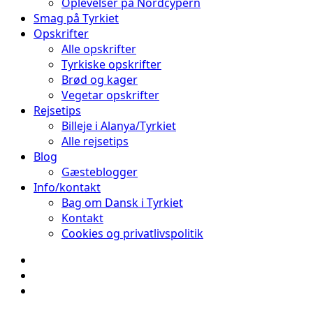
Oplevelser på Nordcypern
Smag på Tyrkiet
Opskrifter
Alle opskrifter
Tyrkiske opskrifter
Brød og kager
Vegetar opskrifter
Rejsetips
Billeje i Alanya/Tyrkiet
Alle rejsetips
Blog
Gæsteblogger
Info/kontakt
Bag om Dansk i Tyrkiet
Kontakt
Cookies og privatlivspolitik
Facebook
Instagram
Pinterest