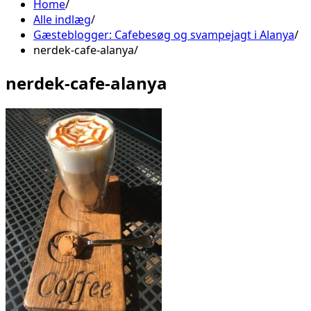
Home
Alle indlæg
Gæsteblogger: Cafebesøg og svampejagt i Alanya
nerdek-cafe-alanya
nerdek-cafe-alanya