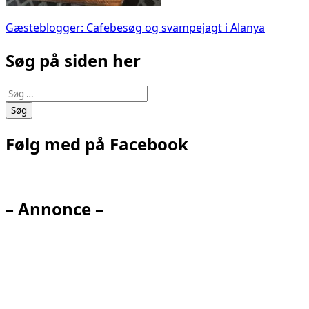
Indlægsnavigation
Gæsteblogger: Cafebesøg og svampejagt i Alanya
Søg på siden her
Søg
efter:
Følg med på Facebook
– Annonce –