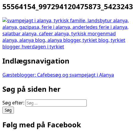
55564154_997294120475873_542324
Indlægsnavigation
Gæsteblogger: Cafebesøg og svampejagt i Alanya
Søg på siden her
Søg efter:
Følg med på Facebook