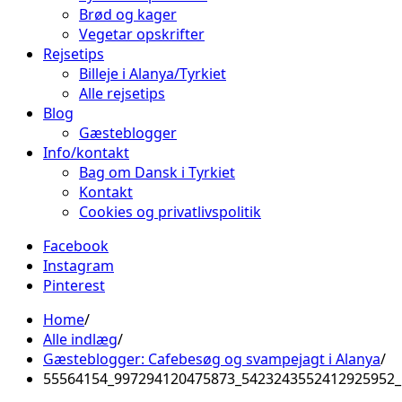
Brød og kager
Vegetar opskrifter
Rejsetips
Billeje i Alanya/Tyrkiet
Alle rejsetips
Blog
Gæsteblogger
Info/kontakt
Bag om Dansk i Tyrkiet
Kontakt
Cookies og privatlivspolitik
Facebook
Instagram
Pinterest
Home
Alle indlæg
Gæsteblogger: Cafebesøg og svampejagt i Alanya
55564154_997294120475873_5423243552412925952