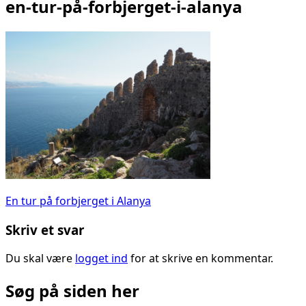
en-tur-på-forbjerget-i-alanya
Indlægsnavigation
En tur på forbjerget i Alanya
Skriv et svar
Du skal være
logget ind
for at skrive en kommentar.
Søg på siden her