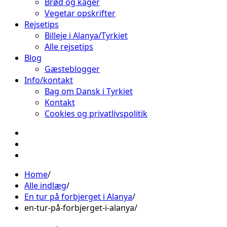
Brød og kager
Vegetar opskrifter
Rejsetips
Billeje i Alanya/Tyrkiet
Alle rejsetips
Blog
Gæsteblogger
Info/kontakt
Bag om Dansk i Tyrkiet
Kontakt
Cookies og privatlivspolitik
Facebook
Instagram
Pinterest
Home
Alle indlæg
En tur på forbjerget i Alanya
en-tur-på-forbjerget-i-alanya