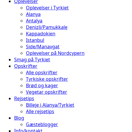
Oplevelser
Oplevelser i Tyrkiet
Alanya
Antalya
Denizli/Pamukkale
Kappadokien
Istanbul
Side/Manavgat
Oplevelser på Nordcypern
Smag på Tyrkiet
Opskrifter
Alle opskrifter
Tyrkiske opskrifter
Brød og kager
Vegetar opskrifter
Rejsetips
Billeje i Alanya/Tyrkiet
Alle rejsetips
Blog
Gæsteblogger
Info/kontakt