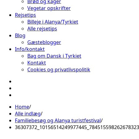
Brød og kager
Vegetar opskrifter
Rejsetips
Billeje i Alanya/Tyrkiet
Alle rejsetips
Blog
Gæsteblogger
Info/kontakt
Bag om Dansk i Tyrkiet
Kontakt
Cookies og privatlivspolitik
Facebook
Instagram
Pinterest
Home
Alle indlæg
Familiebesøg og Alanya turistfestival
36307372_10156514249977445_78451559826267832