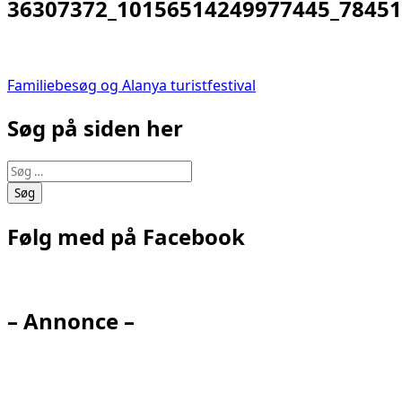
36307372_10156514249977445_7845
Indlægsnavigation
Familiebesøg og Alanya turistfestival
Søg på siden her
Søg
efter:
Følg med på Facebook
– Annonce –