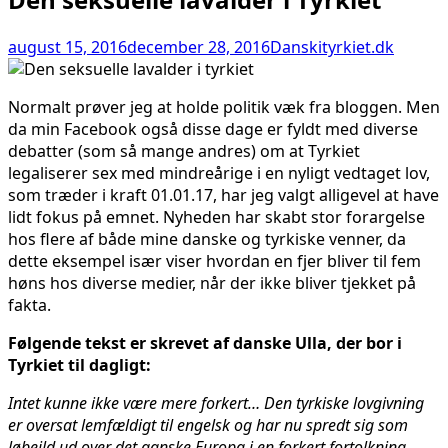
august 15, 2016
december 28, 2016
Danskityrkiet.dk
Normalt prøver jeg at holde politik væk fra bloggen. Men
da min Facebook også disse dage er fyldt med diverse
debatter (som så mange andres) om at Tyrkiet
legaliserer sex med mindreårige i en nyligt vedtaget lov,
som træder i kraft 01.01.17, har jeg valgt alligevel at have
lidt fokus på emnet. Nyheden har skabt stor forargelse
hos flere af både mine danske og tyrkiske venner, da
dette eksempel især viser hvordan en fjer bliver til fem
høns hos diverse medier, når der ikke bliver tjekket på
fakta.
Følgende tekst er skrevet af danske Ulla, der bor i
Tyrkiet til dagligt:
Intet kunne ikke være mere forkert… Den tyrkiske lovgivning
er oversat lemfældigt til engelsk og har nu spredt sig som
løbeild ud over det ganske Europa i en forkert fortolkning…