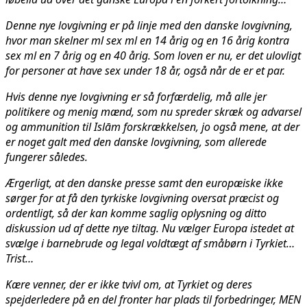
Denne nye lovgivning er på linje med den danske lovgivning,
hvor man skelner ml sex ml en 14 årig og en 16 årig kontra
sex ml en 7 årig og en 40 årig. Som loven er nu
, er det ulovligt
for personer at have sex under 18 år, også når de er et par.
Hvis denne nye lovgivning er så forfærdelig, må alle jer
politikere og menig mænd, som nu spreder skræk og advarsel
og ammunition til Islām forskrækkelsen, jo også mene, at der
er noget galt med den danske lovgivning, som allerede
fungerer således.
Ærgerligt, at den danske presse samt den europæiske ikke
sørger for at få den tyrkiske lovgivning oversat præcist og
ordentligt, så der kan komme saglig oplysning og ditto
diskussion ud af dette nye tiltag. Nu vælger Europa istedet at
svælge i barnebrude og legal voldtægt af småbørn i Tyrkiet…
Trist…
Kære venner, der er ikke tvivl om, at Tyrkiet og deres
spejderledere på en del fronter har plads til forbedringer, MEN